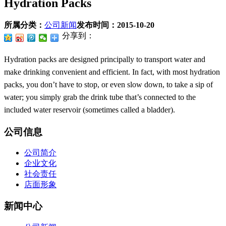
Hydration Packs
所属分类：
公司新闻
发布时间：
2015-10-20
分享到：
Hydration packs are designed principally to transport water and
make drinking convenient and efficient. In fact, with most hydration
packs, you don’t have to stop, or even slow down, to take a sip of
water; you simply grab the drink tube that’s connected to the
included water reservoir (sometimes called a bladder).
公司信息
公司简介
企业文化
社会责任
店面形象
新闻中心